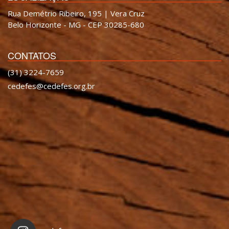
Rua Demétrio Ribeiro, 195 | Vera Cruz
Belo Horizonte - MG - CEP 30285-680
CONTATOS
(31) 3224-7659
cedefes@cedefes.org.br