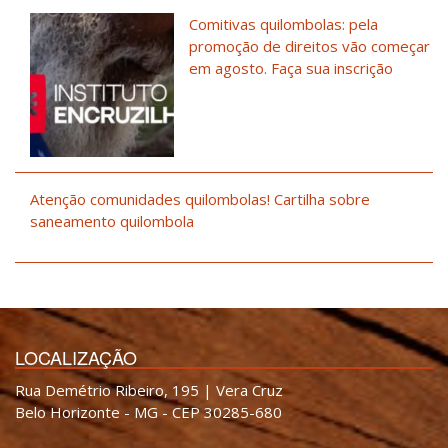
Comitivas quilombolas: pela
promoção de direitos vão começar
em agosto. Faça sua inscrição
Atenção comunidades quilombolas! Cartilha sobre
saneamento quilombola
LOCALIZAÇÃO
Rua Demétrio Ribeiro, 195 | Vera Cruz
Belo Horizonte - MG - CEP 30285-680