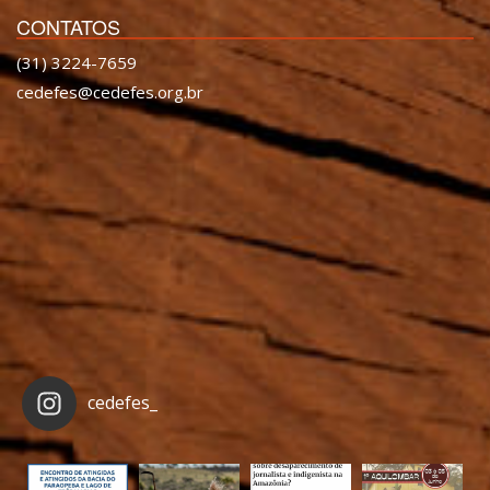
CONTATOS
(31) 3224-7659
cedefes@cedefes.org.br
cedefes_