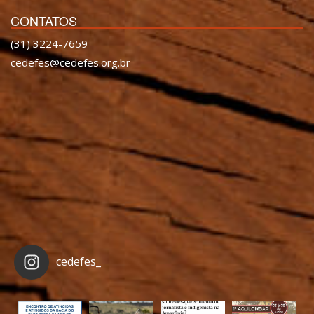
CONTATOS
(31) 3224-7659
cedefes@cedefes.org.br
cedefes_