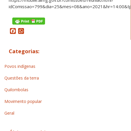
idComissao=799&dia=25&mes=08&ano=2021&hr=14:00&tpRe
Facebook
WhatsApp
Categorias:
Povos indígenas
Questões da terra
Quilombolas
Movimento popular
Geral