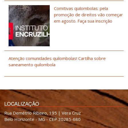
Comitivas quilombolas: pela
promoção de direitos vão começar
em agosto. Faça sua inscrição
Atenção comunidades quilombolas! Cartilha sobre
saneamento quilombola
LOCALIZAÇÃO
Rua Demétrio Ribeiro, 195 | Vera Cruz
Belo Horizonte - MG - CEP 30285-680