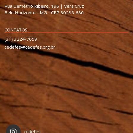
Rua Demétrio Ribeiro, 195 | Vera Cruz
Belo Horizonte - MG - CEP 30285-680
CONTATOS
(31) 3224-7659
cedefes@cedefes.org.br
cedefes_