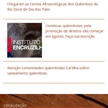
Chegaram as Cestas Afroecológicas dos Quilombos do
Rio Doce de Dia dos Pais!
Comitivas quilombolas: pela
promoção de direitos vão começar
em agosto. Faça sua inscrição
Atenção comunidades quilombolas! Cartilha sobre
saneamento quilombola
LOCALIZAÇÃO