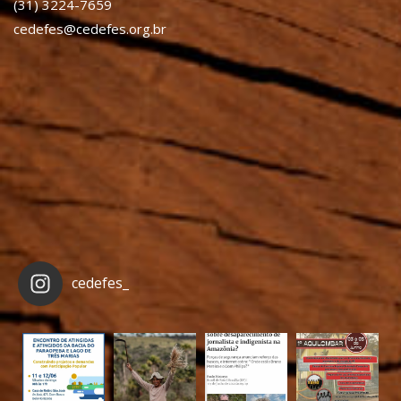
(31) 3224-7659
cedefes@cedefes.org.br
cedefes_