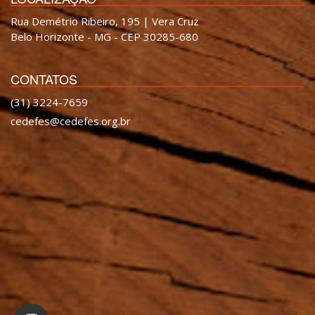
Rua Demétrio Ribeiro, 195 | Vera Cruz
Belo Horizonte - MG - CEP 30285-680
CONTATOS
(31) 3224-7659
cedefes@cedefes.org.br