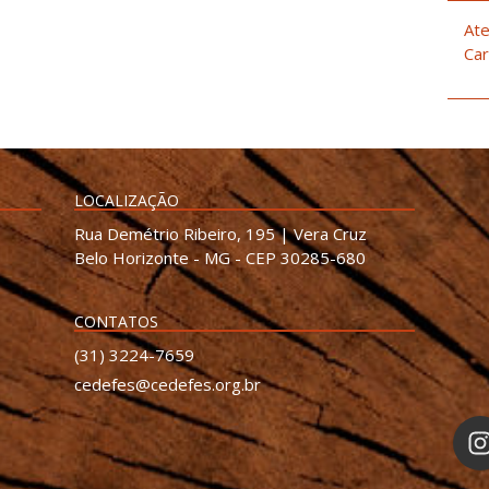
Ate
Car
LOCALIZAÇÃO
Rua Demétrio Ribeiro, 195 | Vera Cruz
Belo Horizonte - MG - CEP 30285-680
CONTATOS
(31) 3224-7659
cedefes@cedefes.org.br