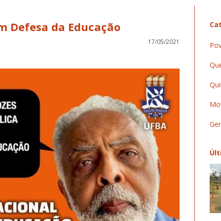
em Defesa da Educação
Cat
17/05/2021
Pov
Que
Qui
Mov
Ger
Últ