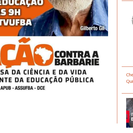
Che
Qui