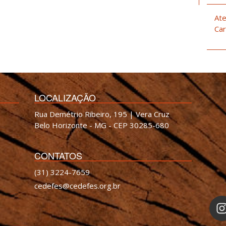
Ate
Car
LOCALIZAÇÃO
Rua Demétrio Ribeiro, 195 | Vera Cruz
Belo Horizonte - MG - CEP 30285-680
CONTATOS
(31) 3224-7659
cedefes@cedefes.org.br