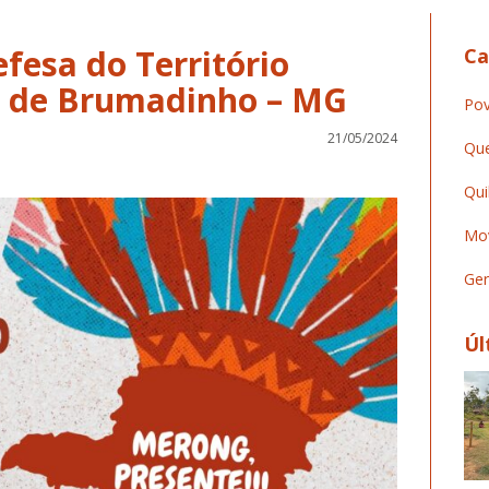
fesa do Território
Ca
 de Brumadinho – MG
Pov
21/05/2024
Que
Qui
Mov
Ger
Úl