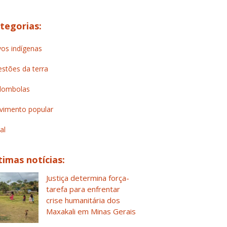
tegorias:
os indígenas
stões da terra
lombolas
imento popular
al
timas notícias:
Justiça determina força-
tarefa para enfrentar
crise humanitária dos
Maxakali em Minas Gerais