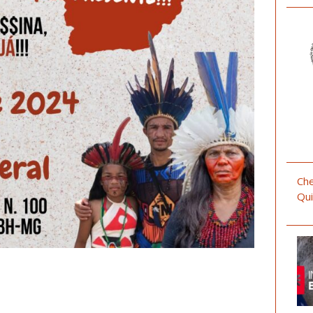
Che
Qui