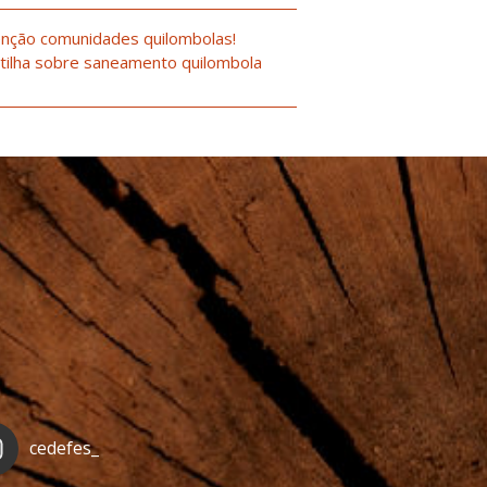
nção comunidades quilombolas!
tilha sobre saneamento quilombola
cedefes_