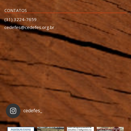
CONTATOS
(31) 3224-7659
cedefes@cedefes.org.br
cedefes_