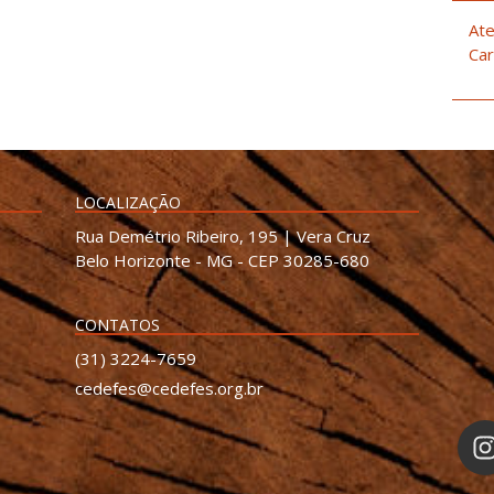
Ate
Car
LOCALIZAÇÃO
Rua Demétrio Ribeiro, 195 | Vera Cruz
Belo Horizonte - MG - CEP 30285-680
CONTATOS
(31) 3224-7659
cedefes@cedefes.org.br