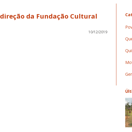
 direção da Fundação Cultural
Cat
Pov
10/12/2019
Que
Qui
Mov
Ger
Últ