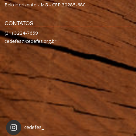
Belo Horizonte - MG - CEP 30285-680
CONTATOS
(31) 3224-7659
cedefes@cedefes.org.br
cedefes_