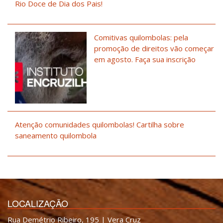
Rio Doce de Dia dos Pais!
Comitivas quilombolas: pela
promoção de direitos vão começar
em agosto. Faça sua inscrição
Atenção comunidades quilombolas! Cartilha sobre
saneamento quilombola
LOCALIZAÇÃO
Rua Demétrio Ribeiro, 195 | Vera Cruz