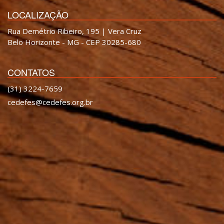
LOCALIZAÇÃO
Rua Demétrio Ribeiro, 195 | Vera Cruz
Belo Horizonte - MG - CEP 30285-680
CONTATOS
(31) 3224-7659
cedefes@cedefes.org.br