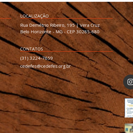
LOCALIZAÇÃO
Rua Demétrio Ribeiro, 195 | Vera Cruz
Belo Horizonte - MG - CEP 30285-680
CONTATOS
(31) 3224-7659
cedefes@cedefes.org.br