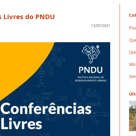
s Livres do PNDU
Cat
13/07/2021
Pov
Que
Qui
Mov
Ger
Últ