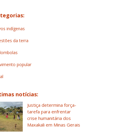
tegorias:
os indígenas
stões da terra
lombolas
imento popular
al
timas notícias:
Justiça determina força-
tarefa para enfrentar
crise humanitária dos
Maxakali em Minas Gerais