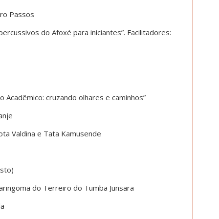
ndro Passos
percussivos do Afoxé para iniciantes”. Facilitadores:
o Acadêmico: cruzando olhares e caminhos”
anje
ota Valdina e Tata Kamusende
sto)
karingoma do Terreiro do Tumba Junsara
da