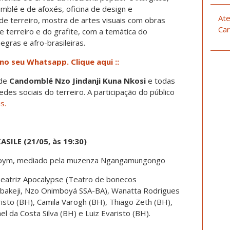
mblé e de afoxés, oficina de design e
Ate
al de terreiro, mostra de artes visuais com obras
Car
e terreiro e do grafite, com a temática do
gras e afro-brasileiras.
 no seu Whatsapp. Clique aqui ::
 de
Candomblé Nzo Jindanji Kuna Nkosi
e todas
edes sociais do terreiro. A participação do público
s.
ILE (21/05, às 19:30)
kapym, mediado pela muzenza Ngangamungongo
Beatriz Apocalypse (Teatro de bonecos
akeji, Nzo Onimboyá SSA-BA), Wanatta Rodrigues
isto (BH), Camila Varogh (BH), Thiago Zeth (BH),
el da Costa Silva (BH) e Luiz Evaristo (BH).