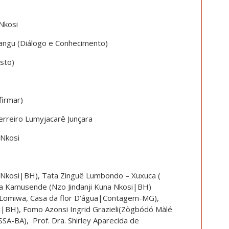
Nkosi
angu (Diálogo e Conhecimento)
sto)
firmar)
rreiro Lumyjacarê Junçara
 Nkosi
 Nkosi|BH), Tata Zinguê Lumbondo – Xuxuca (
ta Kamusende (Nzo Jindanji Kuna Nkosi|BH)
o Lomiwa, Casa da flor D’água|Contagem-MG),
mi|BH), Fomo Azonsi Ingrid Grazieli(Zògbódó Màlé
SA-BA), Prof. Dra. Shirley Aparecida de