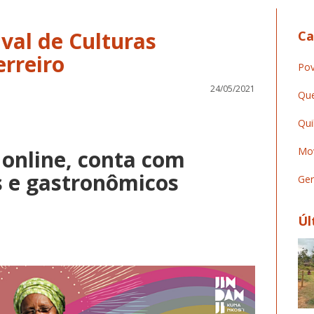
ival de Culturas
Ca
erreiro
Pov
24/05/2021
Que
Qui
Mov
, online, conta com
s e gastronômicos
Ger
Úl