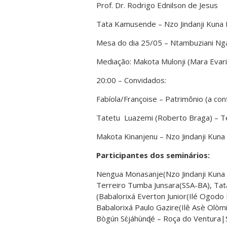
Prof. Dr. Rodrigo Ednilson de Jesus
Tata Kamusende – Nzo Jindanji Kuna 
Mesa do dia 25/05 – Ntambuziani Ng
Mediação: Makota Mulonji (Mara Evari
20:00 – Convidados:
Fabíola/Françoise – Patrimônio (a con
Tatetu Luazemi (Roberto Braga) – Te
Makota Kinanjenu – Nzo Jindanji Kuna
Participantes dos seminários:
Nengua Monasanje(Nzo Jindanji Kuna
Terreiro Tumba Junsara(SSA-BA), Ta
(Babalorixá Everton Junior(Ilé Ogod
Babalorixá Paulo Gazire(Ilê Asè Olò
Bògún Sɛ̀jáhùnɖé – Roça do Ventura|S