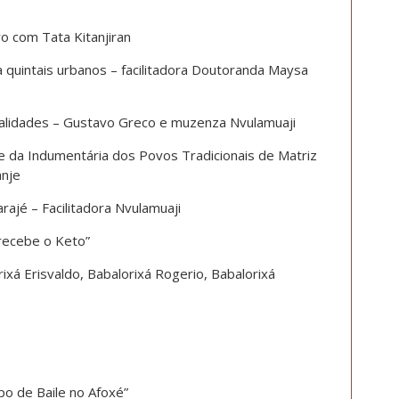
ro com Tata Kitanjiran
ra quintais urbanos – facilitadora Doutoranda Maysa
onalidades – Gustavo Greco e muzenza Nvulamuaji
e da Indumentária dos Povos Tradicionais de Matriz
anje
rajé – Facilitadora Nvulamuaji
 recebe o Keto”
ixá Erisvaldo, Babalorixá Rogerio, Babalorixá
rpo de Baile no Afoxé”