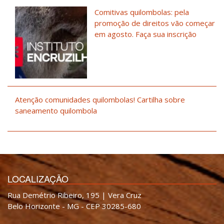
Comitivas quilombolas: pela
promoção de direitos vão começar
em agosto. Faça sua inscrição
Atenção comunidades quilombolas! Cartilha sobre
saneamento quilombola
LOCALIZAÇÃO
Rua Demétrio Ribeiro, 195 | Vera Cruz
Belo Horizonte - MG - CEP 30285-680