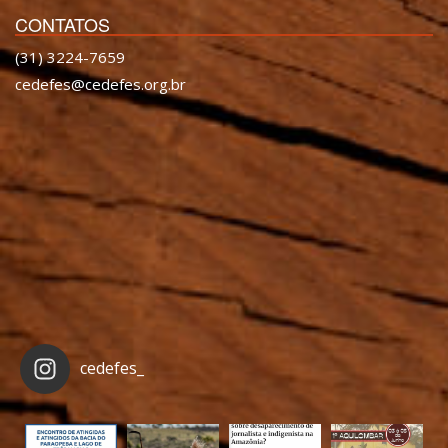
CONTATOS
(31) 3224-7659
cedefes@cedefes.org.br
cedefes_