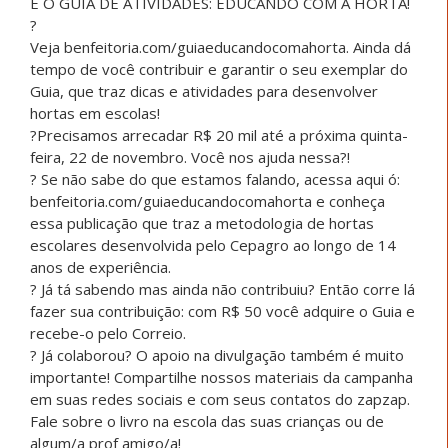
E O GUIA DE ATIVIDADES: EDUCANDO COM A HORTA!
?
Veja benfeitoria.com/guiaeducandocomahorta. Ainda dá
tempo de você contribuir e garantir o seu exemplar do
Guia, que traz dicas e atividades para desenvolver
hortas em escolas!
?Precisamos arrecadar R$ 20 mil até a próxima quinta-
feira, 22 de novembro. Você nos ajuda nessa?!
? Se não sabe do que estamos falando, acessa aqui ó:
benfeitoria.com/guiaeducandocomahorta e conheça
essa publicação que traz a metodologia de hortas
escolares desenvolvida pelo Cepagro ao longo de 14
anos de experiência.
? Já tá sabendo mas ainda não contribuiu? Então corre lá
fazer sua contribuição: com R$ 50 você adquire o Guia e
recebe-o pelo Correio.
? Já colaborou? O apoio na divulgação também é muito
importante! Compartilhe nossos materiais da campanha
em suas redes sociais e com seus contatos do zapzap.
Fale sobre o livro na escola das suas crianças ou de
algum/a prof amigo/a!