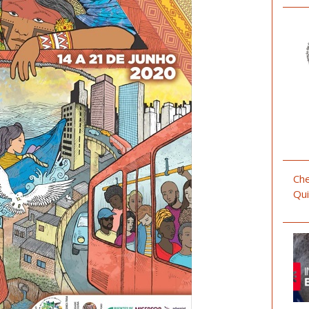
Che
Qui