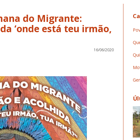
emana do Migrante:
Ca
da ‘onde está teu irmão,
Pov
Que
16/06/2020
Qui
Mov
Ger
Úl