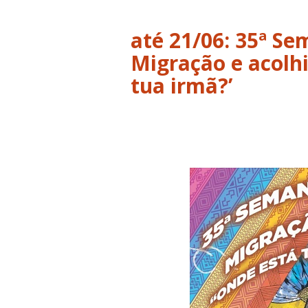
até 21/06: 35ª S
Migração e acolhi
tua irmã?’