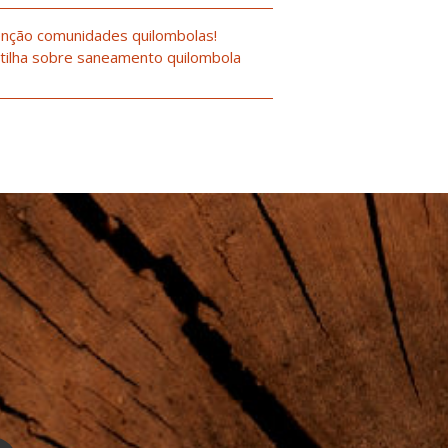
nção comunidades quilombolas!
tilha sobre saneamento quilombola