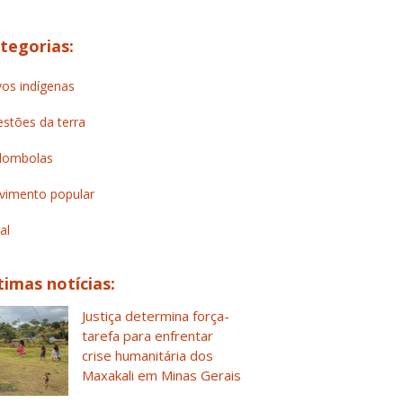
tegorias:
os indígenas
stões da terra
lombolas
imento popular
al
timas notícias:
Justiça determina força-
tarefa para enfrentar
crise humanitária dos
Maxakali em Minas Gerais