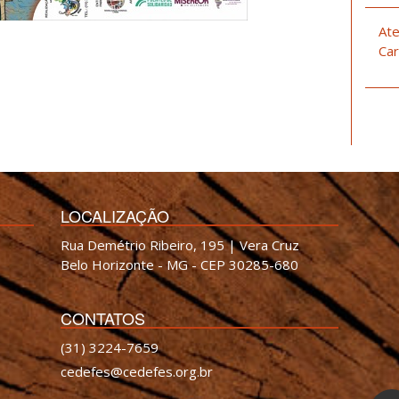
Ate
Car
LOCALIZAÇÃO
Rua Demétrio Ribeiro, 195 | Vera Cruz
Belo Horizonte - MG - CEP 30285-680
CONTATOS
(31) 3224-7659
cedefes@cedefes.org.br