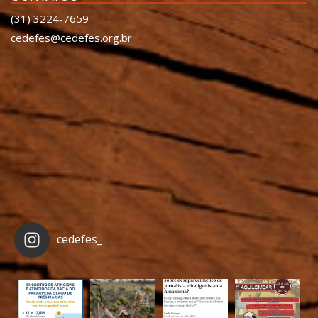
(31) 3224-7659
cedefes@cedefes.org.br
cedefes_