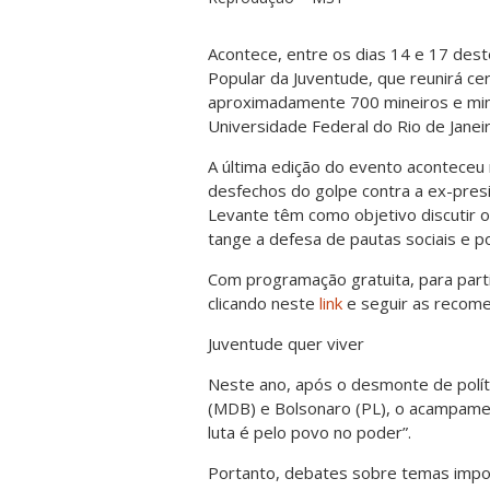
Acontece, entre os dias 14 e 17 des
Popular da Juventude, que reunirá cer
aproximadamente 700 mineiros e mine
Universidade Federal do Rio de Janeir
A última edição do evento aconteceu 
desfechos do golpe contra a ex-pre
Levante têm como objetivo discutir 
tange a defesa de pautas sociais e p
Com programação gratuita, para parti
clicando neste
link
e seguir as recom
Juventude quer viver
Neste ano, após o desmonte de polí
(MDB) e Bolsonaro (PL), o acampame
luta é pelo povo no poder”.
Portanto, debates sobre temas impo