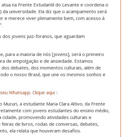
, atua na Frente Estudantil do Levante e coordena o
) da universidade. Ela diz que o acampamento será
uer e merece viver plenamente bem, com acesso à
”.
as dos jovens juiz-foranos, que aguardam
e, para a maioria de nós [jovens], será o primeiro
ura de empolgação e de ansiedade. Estamos
s, dos debates, dos momentos culturais, além de
todo o nosso Brasil, que une os mesmos sonhos e
seu Whatsapp. Clique aqui ::
o Mucuri, a estudante Maria Clara Altivo, da Frente
iretamente com jovens estudantes do ensino médio,
a cidade, promovendo atividades culturais e
 feiras de livros, rodas de conversas, debates,
anto, ela relata que houveram desafios.