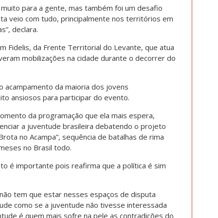
 muito para a gente, mas também foi um desafio
ta veio com tudo, principalmente nos territórios em
s”, declara.
m Fidelis, da Frente Territorial do Levante, que atua
uveram mobilizações na cidade durante o decorrer do
iro acampamento da maioria dos jovens
to ansiosos para participar do evento.
omento da programação que ela mais espera,
nciar a juventude brasileira debatendo o projeto
 “Brota no Acampa”, sequência de batalhas de rima
meses no Brasil todo.
o é importante pois reafirma que a política é sim
 não tem que estar nesses espaços de disputa
ntude como se a juventude não tivesse interessada
ntude é quem mais sofre na pele as contradições do