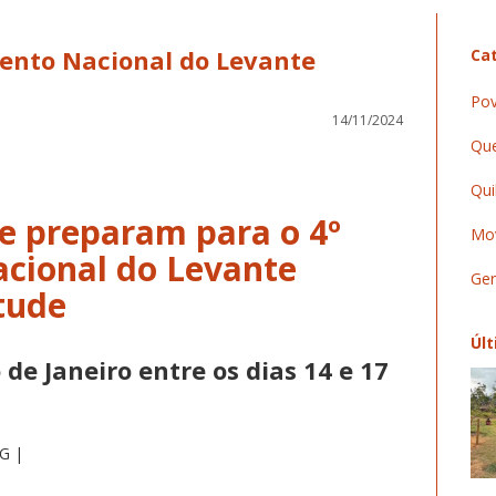
ento Nacional do Levante
Cat
Pov
14/11/2024
Que
Qui
se preparam para o 4º
Mov
ional do Levante
Ger
tude
Últ
de Janeiro entre os dias 14 e 17
MG |