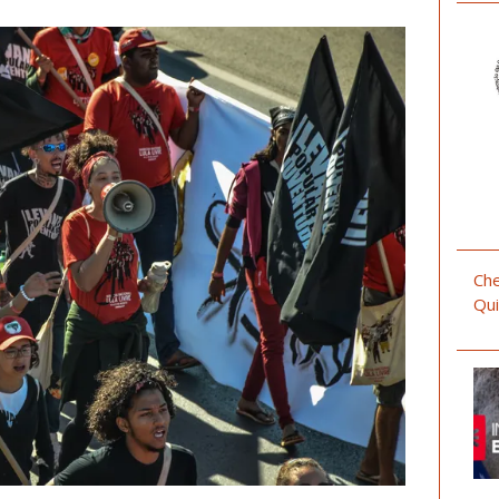
Che
Qui