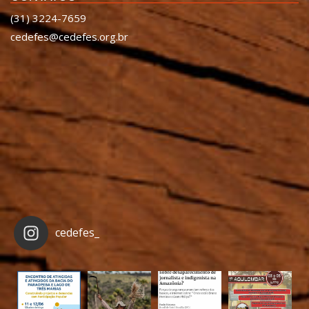
(31) 3224-7659
cedefes@cedefes.org.br
cedefes_