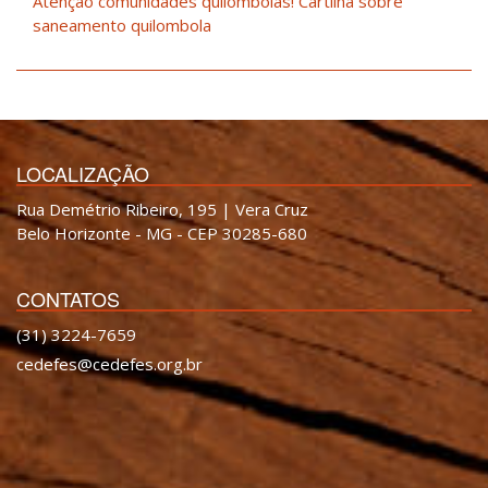
Atenção comunidades quilombolas! Cartilha sobre
saneamento quilombola
LOCALIZAÇÃO
Rua Demétrio Ribeiro, 195 | Vera Cruz
Belo Horizonte - MG - CEP 30285-680
CONTATOS
(31) 3224-7659
cedefes@cedefes.org.br