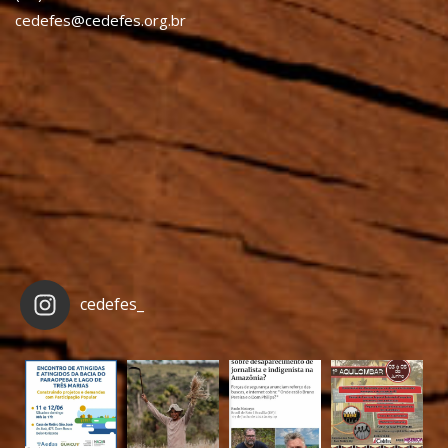
cedefes@cedefes.org.br
cedefes_