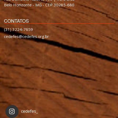
Belo Horizonte - MG - CEP 30285-680
CONTATOS
(31) 3224-7659
cedefes@cedefes.org.br
cedefes_