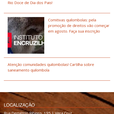
Rio Doce de Dia dos Pais!
Comitivas quilombolas: pela
promoção de direitos vão começar
em agosto. Faça sua inscrição
Atenção comunidades quilombolas! Cartilha sobre
saneamento quilombola
LOCALIZAÇÃO
Rua Demétrio Ribeiro, 195 | Vera Cruz