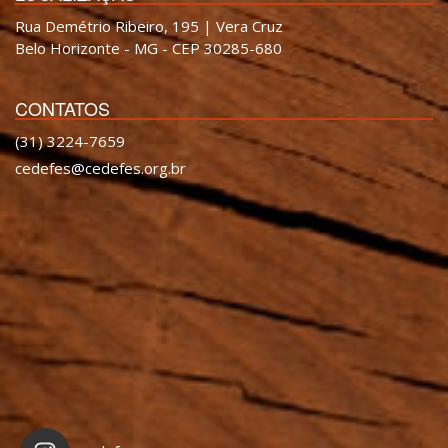
Rua Demétrio Ribeiro, 195 | Vera Cruz
Belo Horizonte - MG - CEP 30285-680
CONTATOS
(31) 3224-7659
cedefes@cedefes.org.br