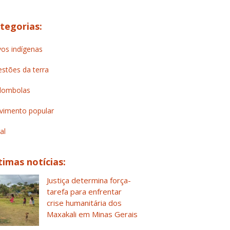
tegorias:
os indígenas
stões da terra
lombolas
imento popular
al
timas notícias:
Justiça determina força-
tarefa para enfrentar
crise humanitária dos
Maxakali em Minas Gerais