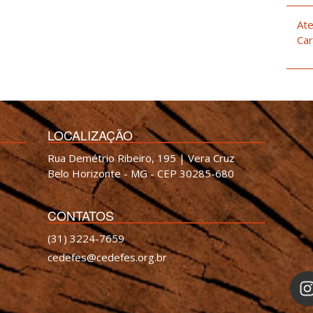
Ate
Car
LOCALIZAÇÃO
Rua Demétrio Ribeiro, 195 | Vera Cruz
Belo Horizonte - MG - CEP 30285-680
CONTATOS
(31) 3224-7659
cedefes@cedefes.org.br