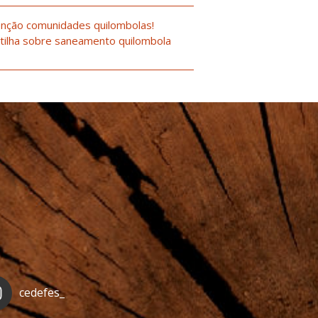
nção comunidades quilombolas!
tilha sobre saneamento quilombola
cedefes_