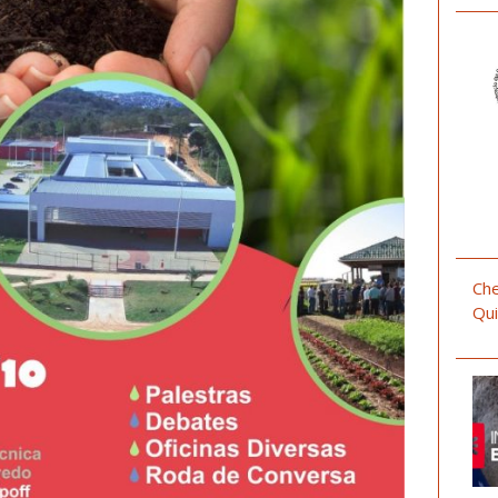
Che
Qui