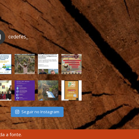
cedefes_
Seguir no Instagram
a a fonte.