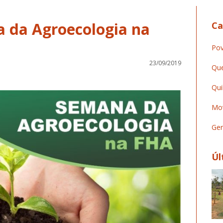
 da Agroecologia na
Ca
Pov
23/09/2019
Que
Qui
Mov
Ger
Úl