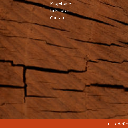
Projetos
Links úteis
Contato
O Cedefes