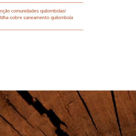
nção comunidades quilombolas!
tilha sobre saneamento quilombola