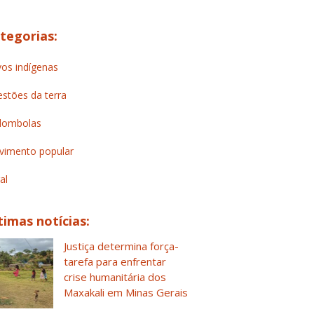
tegorias:
os indígenas
stões da terra
lombolas
imento popular
al
timas notícias:
Justiça determina força-
tarefa para enfrentar
crise humanitária dos
Maxakali em Minas Gerais