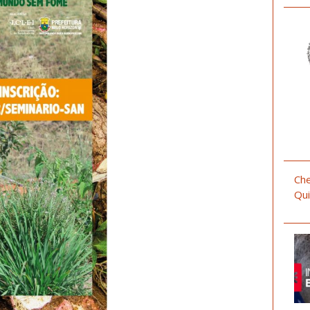
Che
Qui