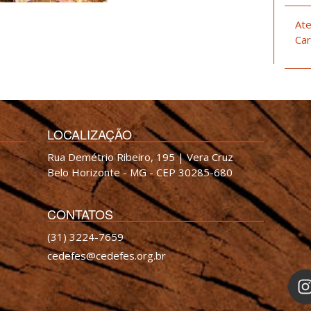
Ate
Car
LOCALIZAÇÃO
Rua Demétrio Ribeiro, 195 | Vera Cruz
Belo Horizonte - MG - CEP 30285-680
CONTATOS
(31) 3224-7659
cedefes@cedefes.org.br