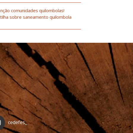
nção comunidades quilombolas!
tilha sobre saneamento quilombola
cedefes_