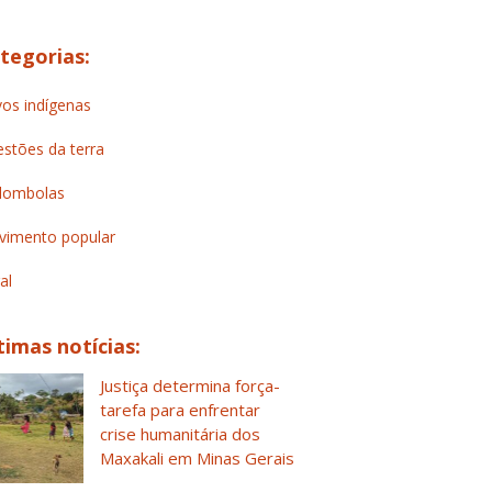
tegorias:
os indígenas
stões da terra
lombolas
imento popular
al
timas notícias:
Justiça determina força-
tarefa para enfrentar
crise humanitária dos
Maxakali em Minas Gerais