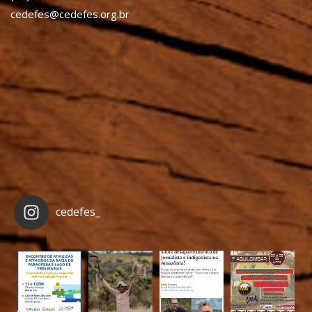
cedefes@cedefes.org.br
cedefes_