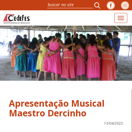
Toggl
naviga
Apresentação Musical
Maestro Dercinho
13/04/2023