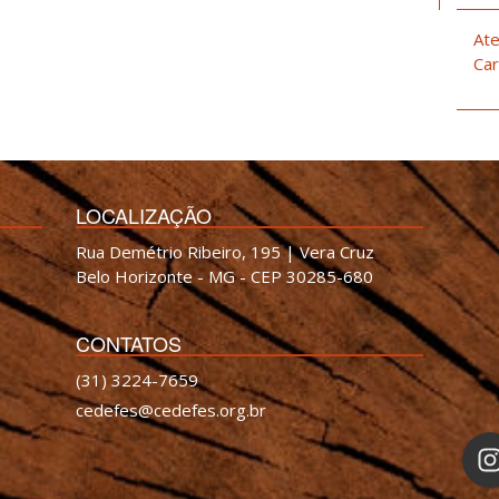
Ate
Car
LOCALIZAÇÃO
Rua Demétrio Ribeiro, 195 | Vera Cruz
Belo Horizonte - MG - CEP 30285-680
CONTATOS
(31) 3224-7659
cedefes@cedefes.org.br