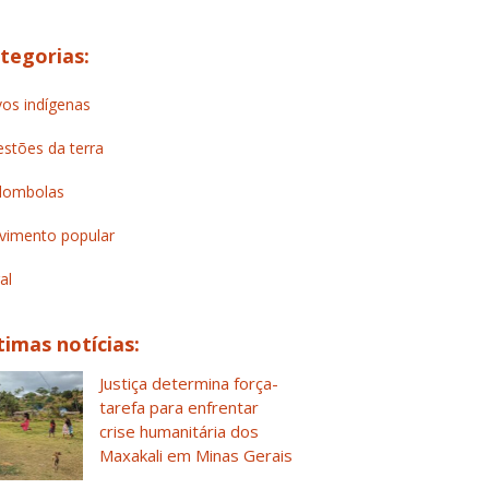
tegorias:
os indígenas
stões da terra
lombolas
imento popular
al
timas notícias:
Justiça determina força-
tarefa para enfrentar
crise humanitária dos
Maxakali em Minas Gerais