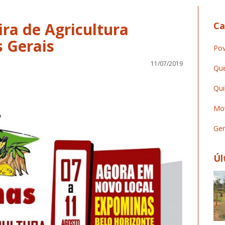
ira de Agricultura
Ca
s Gerais
Pov
11/07/2019
Que
Qui
Mov
Ger
Úl