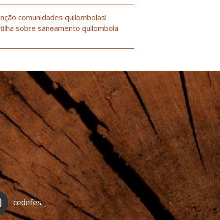
nção comunidades quilombolas!
tilha sobre saneamento quilombola
cedefes_