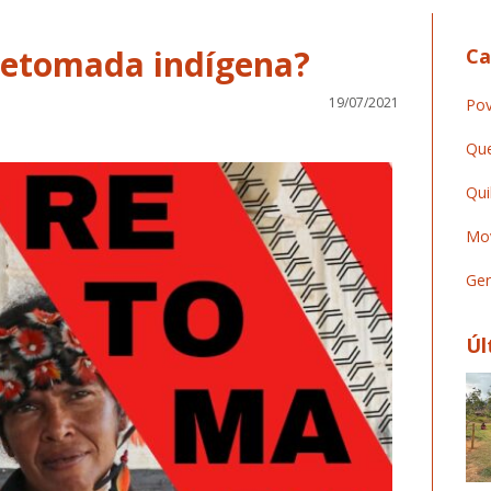
 retomada indígena?
Ca
19/07/2021
Pov
Que
Qui
Mov
Ger
Úl