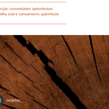
nção comunidades quilombolas!
tilha sobre saneamento quilombola
cedefes_