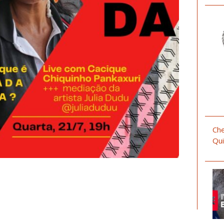
Che
Qui