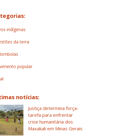
tegorias:
os indígenas
stões da terra
lombolas
imento popular
al
timas notícias:
Justiça determina força-
tarefa para enfrentar
crise humanitária dos
Maxakali em Minas Gerais