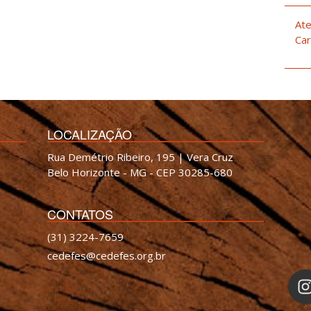
Ate
Car
LOCALIZAÇÃO
Rua Demétrio Ribeiro, 195 | Vera Cruz
Belo Horizonte - MG - CEP 30285-680
CONTATOS
(31) 3224-7659
cedefes@cedefes.org.br