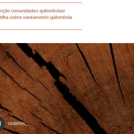
nção comunidades quilombolas!
tilha sobre saneamento quilombola
cedefes_