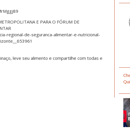
SMrMggj89
 METROPOLITANA E PARA O FÓRUM DE
ENTAR
ia-regional-de-seguranca-alimentar-e-nutricional-
rizonte__653961
inaço, leve seu alimento e compartilhe com todas e
Che
Qui