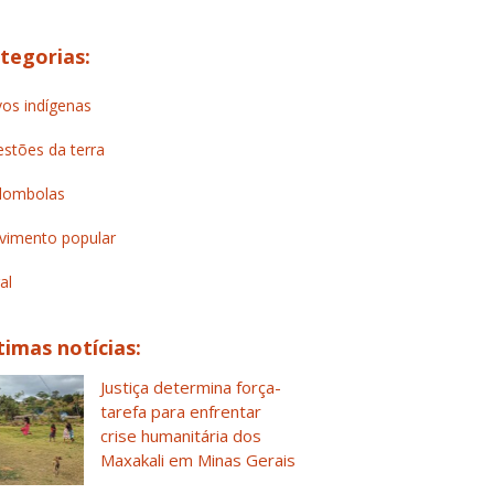
tegorias:
os indígenas
stões da terra
lombolas
imento popular
al
timas notícias:
Justiça determina força-
tarefa para enfrentar
crise humanitária dos
Maxakali em Minas Gerais