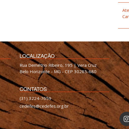
Ate
Car
LOCALIZAÇÃO
Rua Demétrio Ribeiro, 195 | Vera Cruz
Belo Horizonte - MG - CEP 30285-680
CONTATOS
(31) 3224-7659
cedefes@cedefes.org.br