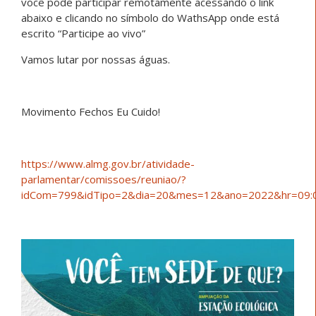
você pode participar remotamente acessando o link
abaixo e clicando no símbolo do WathsApp onde está
escrito “Participe ao vivo”
Vamos lutar por nossas águas.
Movimento Fechos Eu Cuido!
https://www.almg.gov.br/atividade-
parlamentar/comissoes/reuniao/?
idCom=799&idTipo=2&dia=20&mes=12&ano=2022&hr=09: