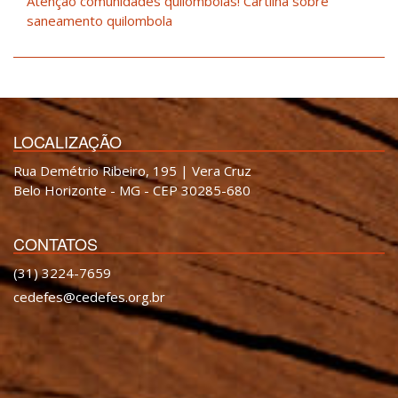
Atenção comunidades quilombolas! Cartilha sobre
saneamento quilombola
LOCALIZAÇÃO
Rua Demétrio Ribeiro, 195 | Vera Cruz
Belo Horizonte - MG - CEP 30285-680
CONTATOS
(31) 3224-7659
cedefes@cedefes.org.br