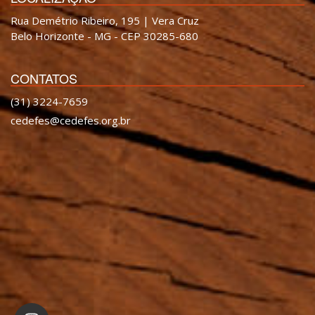
Rua Demétrio Ribeiro, 195 | Vera Cruz
Belo Horizonte - MG - CEP 30285-680
CONTATOS
(31) 3224-7659
cedefes@cedefes.org.br