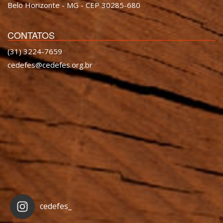
Belo Horizonte - MG - CEP 30285-680
CONTATOS
(31) 3224-7659
cedefes@cedefes.org.br
cedefes_