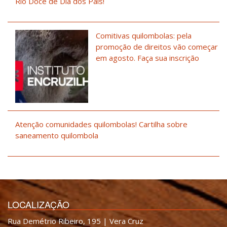
Rio Doce de Dia dos Pais!
Comitivas quilombolas: pela
promoção de direitos vão começar
em agosto. Faça sua inscrição
Atenção comunidades quilombolas! Cartilha sobre
saneamento quilombola
LOCALIZAÇÃO
Rua Demétrio Ribeiro, 195 | Vera Cruz