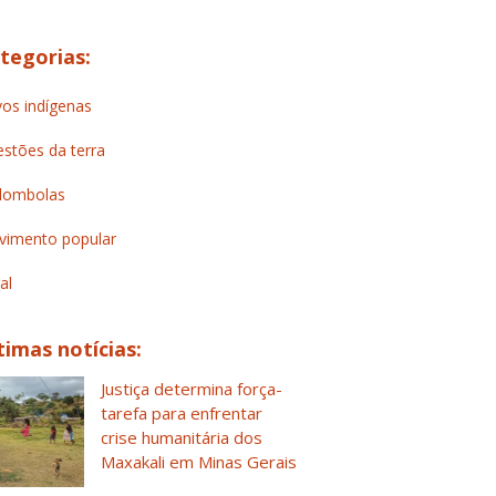
tegorias:
os indígenas
stões da terra
lombolas
imento popular
al
timas notícias:
Justiça determina força-
tarefa para enfrentar
crise humanitária dos
Maxakali em Minas Gerais