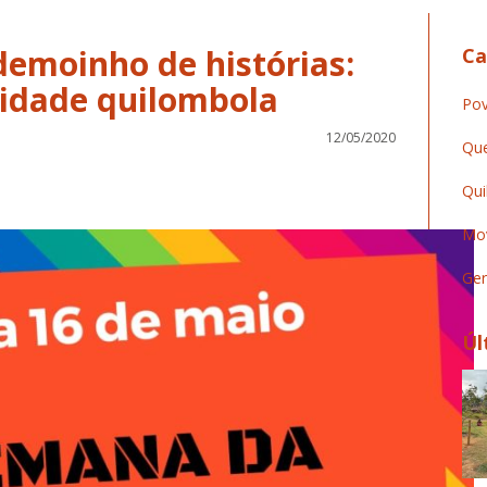
demoinho de histórias:
Ca
lidade quilombola
Pov
12/05/2020
Que
Qui
Mov
Ger
Úl