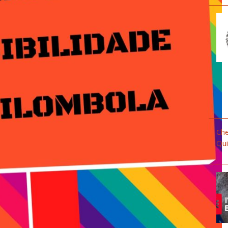
Che
Qui