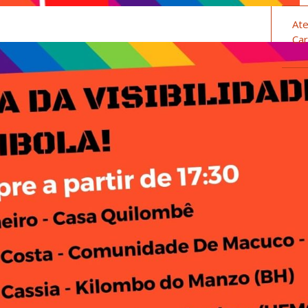
Ate
Car