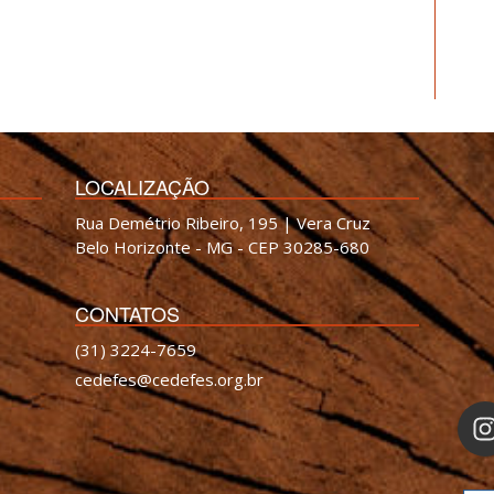
LOCALIZAÇÃO
Rua Demétrio Ribeiro, 195 | Vera Cruz
Belo Horizonte - MG - CEP 30285-680
CONTATOS
(31) 3224-7659
cedefes@cedefes.org.br