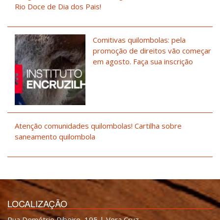
Rio Doce de Dia dos Pais!
Comitivas quilombolas: pela
promoção de direitos vão começar
em agosto. Faça sua inscrição
Atenção comunidades quilombolas! Cartilha sobre
saneamento quilombola
LOCALIZAÇÃO
Rua Demétrio Ribeiro, 195 | Vera Cruz