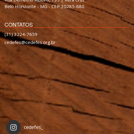
Belo Horizonte - MG - CEP 30285-680
CONTATOS
(31) 3224-7659
cedefes@cedefes.org.br
cedefes_