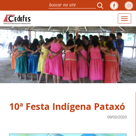
Toggl
naviga
10ª Festa Indígena Pataxó
09/03/2020