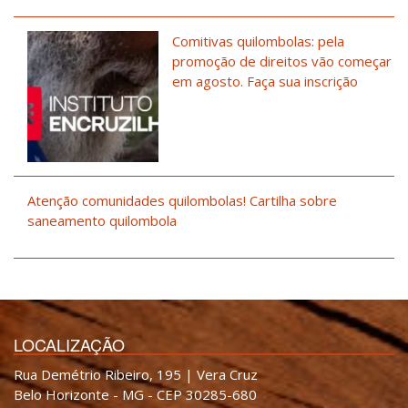
Comitivas quilombolas: pela
promoção de direitos vão começar
em agosto. Faça sua inscrição
Atenção comunidades quilombolas! Cartilha sobre
saneamento quilombola
LOCALIZAÇÃO
Rua Demétrio Ribeiro, 195 | Vera Cruz
Belo Horizonte - MG - CEP 30285-680