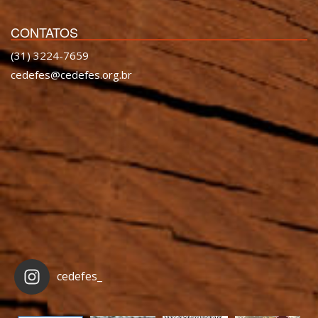
CONTATOS
(31) 3224-7659
cedefes@cedefes.org.br
cedefes_