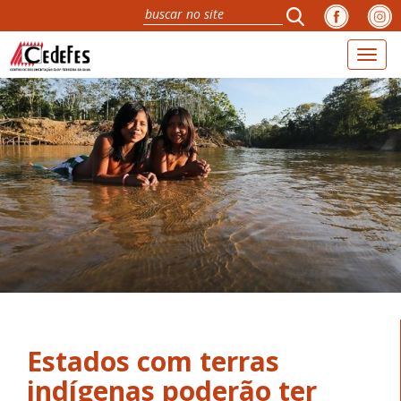
Toggl
naviga
Estados com terras
indígenas poderão ter