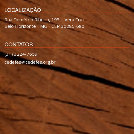
LOCALIZAÇÃO
Rua Demétrio Ribeiro, 195 | Vera Cruz
Belo Horizonte - MG - CEP 30285-680
CONTATOS
(31) 3224-7659
cedefes@cedefes.org.br