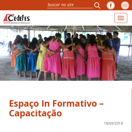
Toggl
naviga
Espaço In Formativo –
Capacitação
18/03/2010