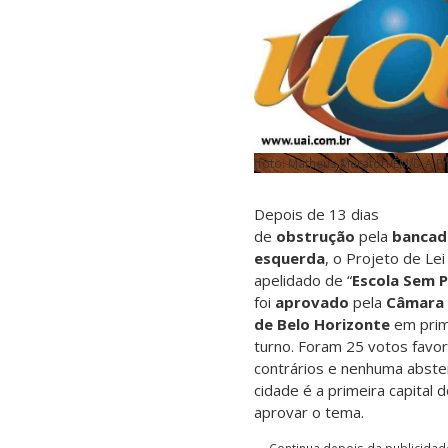
(foto: Matheus Muratori/EM/D.A Pr
Depois de 13 dias
de
obstrução
pela
bancad
esquerda
, o Projeto de Le
apelidado de “
Escola Sem 
foi
aprovado
pela
Câmara 
de Belo Horizonte
em prim
turno. Foram 25 votos favor
contrários e nenhuma abste
cidade é a primeira capital d
aprovar o tema.
Continua depois da publicidad