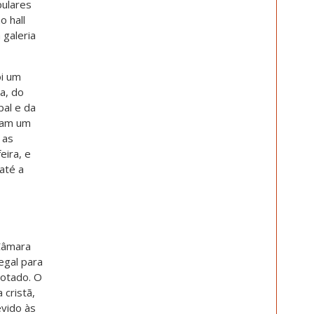
pulares
o hall
 galeria
i um
a, do
pal e da
aram um
 as
eira, e
 até a
Câmara
egal para
votado. O
 cristã,
evido às