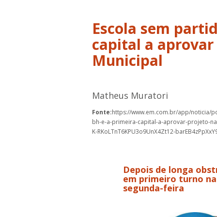
Escola sem partid
capital a aprova
Municipal
Matheus Muratori
Fonte:
https://www.em.com.br/app/noticia/po
bh-e-a-primeira-capital-a-aprovar-projeto-
K-RKoLTnT6KPU3o9UnX4Zt12-barEB4zPpXxY9
Depois de longa obst
em primeiro turno na
segunda-feira