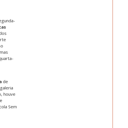
segunda-
tas
 dos
rte
so
emas
quarta-
a
de
galeria
o, houve
re
scola Sem
,