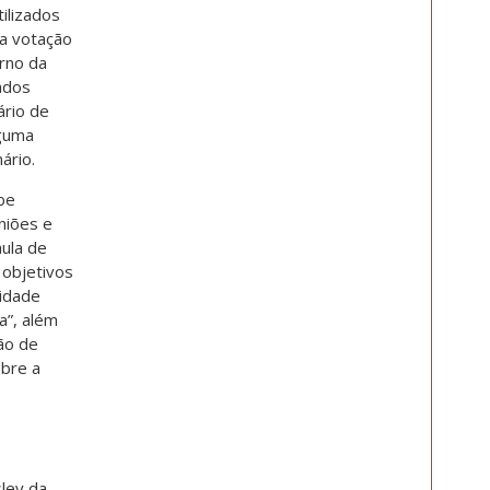
ilizados
 a votação
rno da
ados
ário de
lguma
ário.
be
niões e
aula de
 objetivos
lidade
sa”, além
ão de
obre a
ley da