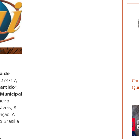
ess )
a de
i 274/17,
Che
Partido
“,
Qui
Municipal
eiro
áveis, 8
nção. A
o Brasil a
e