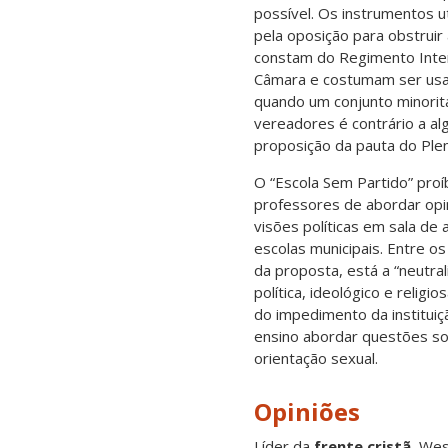
possível. Os instrumentos ut
pela oposição para obstruir
constam do Regimento Inte
Câmara e costumam ser us
quando um conjunto minorit
vereadores é contrário a a
proposição da pauta do Plen
O “Escola Sem Partido” proí
professores de abordar opi
visões políticas em sala de 
escolas municipais. Entre os
da proposta, está a “neutra
política, ideológico e religio
do impedimento da instituiç
ensino abordar questões s
orientação sexual.
Opiniões
Líder da
frente cristã
, Wes