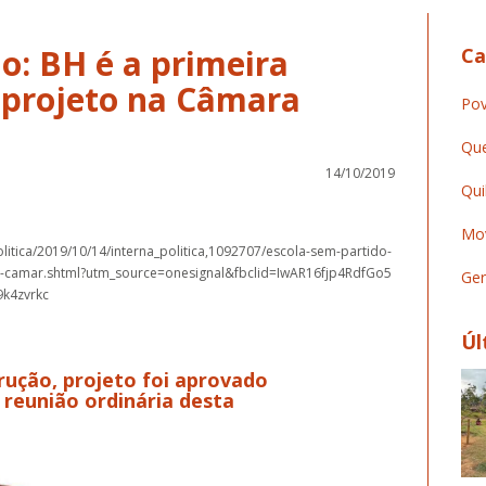
o: BH é a primeira
Ca
r projeto na Câmara
Pov
Que
14/10/2019
Qui
Mov
litica/2019/10/14/interna_politica,1092707/escola-sem-partido-
na-camar.shtml?utm_source=onesignal&fbclid=IwAR16fjp4RdfGo5
Ger
k4zvrkc
Úl
rução, projeto foi aprovado
 reunião ordinária desta