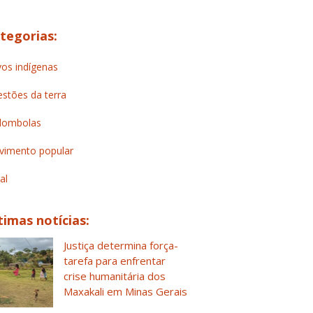
tegorias:
os indígenas
stões da terra
lombolas
imento popular
al
timas notícias:
Justiça determina força-
tarefa para enfrentar
crise humanitária dos
Maxakali em Minas Gerais