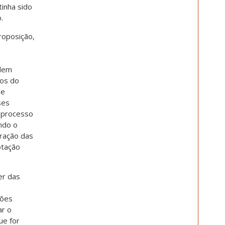
inha sido
.
roposição,
dem
hos do
de
ses
 processo
ndo o
eração das
otação
er das
ções
ar o
ue for