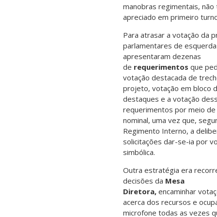
manobras regimentais, não t
apreciado em primeiro turno
Para atrasar a votação da p
parlamentares de esquerda
apresentaram dezenas
de
requerimentos
que pe
votação destacada de trec
projeto, votação em bloco 
destaques e a votação des
requerimentos por meio de
nominal, uma vez que, segu
Regimento Interno, a delib
solicitações dar-se-ia por v
simbólica.
Outra estratégia era recorr
decisões da
Mesa
Diretora,
encaminhar vota
acerca dos recursos e ocup
microfone todas as vezes q