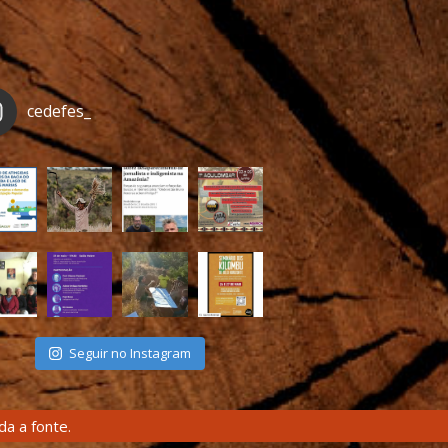
cedefes_
Seguir no Instagram
a a fonte.