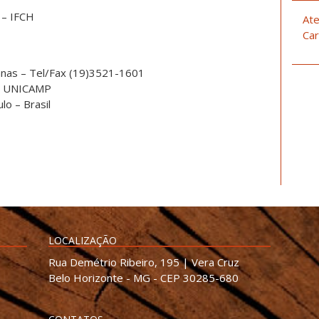
 – IFCH
Ate
Car
manas – Tel/Fax (19)3521-1601
 – UNICAMP
o – Brasil
LOCALIZAÇÃO
Rua Demétrio Ribeiro, 195 | Vera Cruz
Belo Horizonte - MG - CEP 30285-680