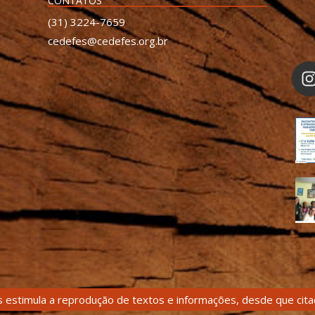
CONTATOS
(31) 3224-7659
cedefes@cedefes.org.br
 estimula a reprodução de textos e informações, desde que citad