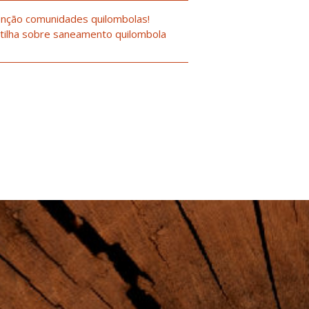
nção comunidades quilombolas!
tilha sobre saneamento quilombola