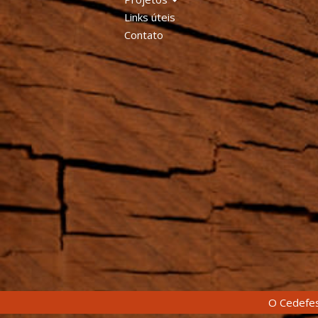
Links úteis
Contato
O Cedefes