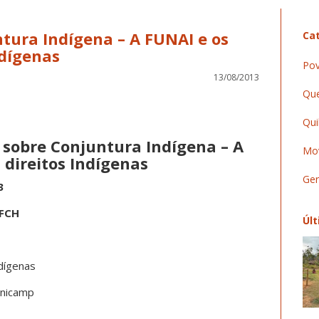
tura Indígena – A FUNAI e os
Cat
ndígenas
Pov
13/08/2013
Que
Qui
 sobre Conjuntura Indígena – A
Mov
 direitos Indígenas
Ger
3
IFCH
Últ
dígenas
Unicamp