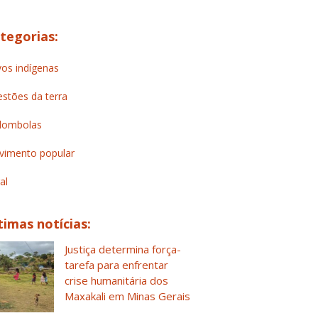
tegorias:
os indígenas
stões da terra
lombolas
imento popular
al
timas notícias:
Justiça determina força-
tarefa para enfrentar
crise humanitária dos
Maxakali em Minas Gerais