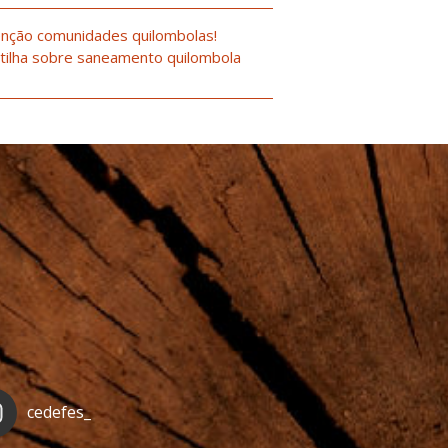
nção comunidades quilombolas!
tilha sobre saneamento quilombola
cedefes_