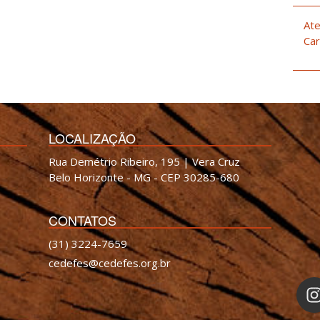
Ate
Car
LOCALIZAÇÃO
Rua Demétrio Ribeiro, 195 | Vera Cruz
Belo Horizonte - MG - CEP 30285-680
CONTATOS
(31) 3224-7659
cedefes@cedefes.org.br