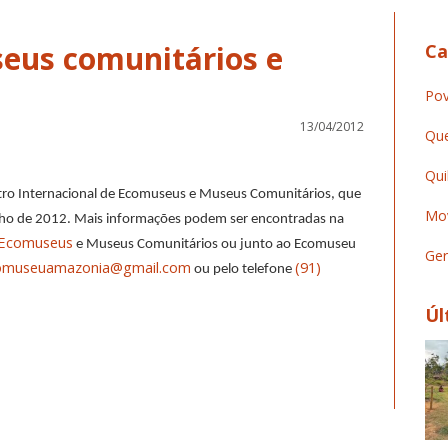
eus comunitários e
Ca
Pov
13/04/2012
Que
Qui
ontro Internacional de Ecomuseus e Museus Comunitários, que
Mov
nho de 2012. Mais informações podem ser encontradas na
e Ecomuseus
e Museus Comunitários ou junto ao Ecomuseu
Ger
omuseuamazonia@gmail.com
(91)
ou pelo telefone
Úl