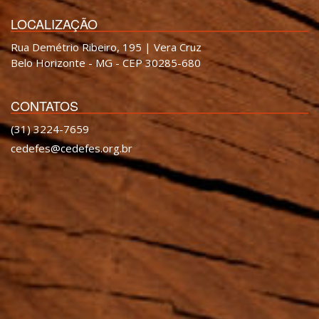
LOCALIZAÇÃO
Rua Demétrio Ribeiro, 195 | Vera Cruz
Belo Horizonte - MG - CEP 30285-680
CONTATOS
(31) 3224-7659
cedefes@cedefes.org.br