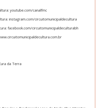
ltura: youtube.com/canalfmc
ltura: instagram.com/circuitomunicipaldecultura
tura: facebook.com/circuitomunicipaldeculturabh
 www.circuitomunicipaldecultura.com.br
Cura da Terra