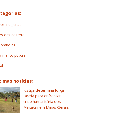
tegorias:
os indígenas
stões da terra
lombolas
imento popular
al
timas notícias:
Justiça determina força-
tarefa para enfrentar
crise humanitária dos
Maxakali em Minas Gerais