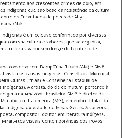
frentamento aos crescentes crimes de ódio, em
ões indígenas que são base da resistência da cultura
ro entre os Encantados de povos de Abya
orama/Nak.
 Indígenas é um coletivo conformado por diversas
 qual com sua cultura e saberes, que se organiza,
 a cultura viva mesmo longe do território de
ma conversa com Darupü’üna Tikuna (AM) e Siwê
ativista das causas indígenas, Conselheira Municipal
eira Outras Etnias) e Conselheira Estadual de
as Indígenas). A artista, do clã de mutum, pertence à
ndígena na Amazônia brasileira. Siwê é diretor da
Mimatxi, em Itapecerica (MG), e membro titular da
ar Indígena do estado de Minas Gerais. A conversa
poeta, compositor, doutor em literatura indígena,
o Mira! Artes Visuais Contemporâneas dos Povos