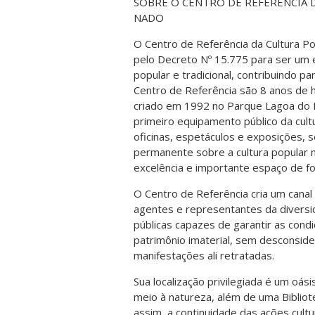
SOBRE O CENTRO DE REFERÊNCIA 
NADO
O Centro de Referência da Cultura Po
pelo Decreto Nº 15.775 para ser um 
popular e tradicional, contribuindo p
Centro de Referência são 8 anos de hi
criado em 1992 no Parque Lagoa do
primeiro equipamento público da cul
oficinas, espetáculos e exposições,
permanente sobre a cultura popular 
excelência e importante espaço de f
O Centro de Referência cria um canal
agentes e representantes da diversida
públicas capazes de garantir as con
patrimônio imaterial, sem desconside
manifestações ali retratadas.
Sua localização privilegiada é um o
meio à natureza, além de uma Bibliote
assim, a continuidade das ações cul