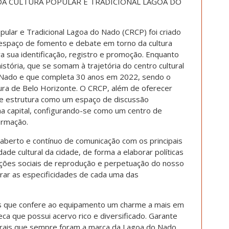
DA CULTURA POPULAR E TRADICIONAL LAGOA DO
pular e Tradicional Lagoa do Nado (CRCP) foi criado
espaço de fomento e debate em torno da cultura
ara sua identificação, registro e promoção. Enquanto
stória, que se somam à trajetória do centro cultural
 Nado e que completa 30 anos em 2022, sendo o
tura de Belo Horizonte. O CRCP, além de oferecer
 se estrutura como um espaço de discussão
na capital, configurando-se como um centro de
ormação.
 aberto e contínuo de comunicação com os principais
de cultural da cidade, de forma a elaborar políticas
dições sociais de reprodução e perpetuação do nosso
rar as especificidades de cada uma das
ásis que confere ao equipamento um charme a mais em
ca que possui acervo rico e diversificado. Garante
turais que sempre foram a marca da Lagoa do Nado,