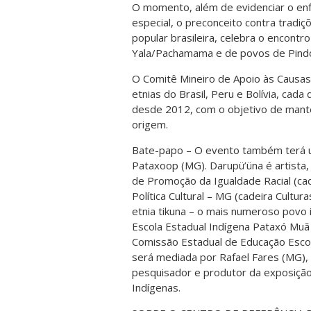
O momento, além de evidenciar o en
especial, o preconceito contra tradiç
popular brasileira, celebra o encont
Yala/Pachamama e de povos de Pind
O Comitê Mineiro de Apoio às Causas
etnias do Brasil, Peru e Bolívia, cada
desde 2012, com o objetivo de manter
origem.
Bate-papo – O evento também terá u
Pataxoop (MG). Darupü’üna é artista, 
de Promoção da Igualdade Racial (cad
Política Cultural – MG (cadeira Cultur
etnia tikuna – o mais numeroso povo i
Escola Estadual Indígena Pataxó Muã 
Comissão Estadual de Educação Escol
será mediada por Rafael Fares (MG), 
pesquisador e produtor da exposiçã
Indígenas.