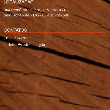
LOCALIZAÇÃO
Rua Demétrio Ribeiro, 195 | Vera Cruz
Belo Horizonte - MG - CEP 30285-680
CONTATOS
(31) 3224-7659
cedefes@cedefes.org.br