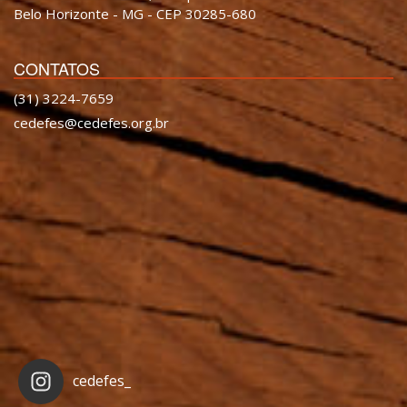
Belo Horizonte - MG - CEP 30285-680
CONTATOS
(31) 3224-7659
cedefes@cedefes.org.br
cedefes_