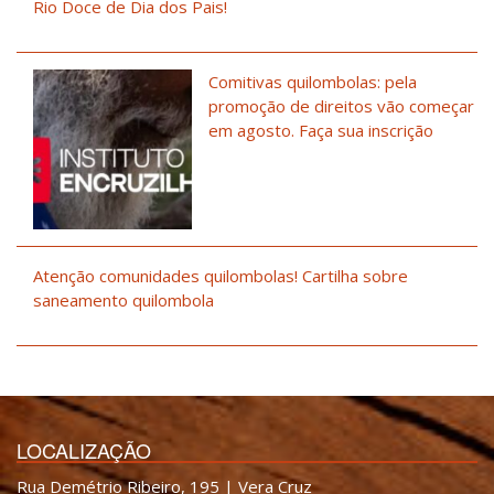
Rio Doce de Dia dos Pais!
Comitivas quilombolas: pela
promoção de direitos vão começar
em agosto. Faça sua inscrição
Atenção comunidades quilombolas! Cartilha sobre
saneamento quilombola
LOCALIZAÇÃO
Rua Demétrio Ribeiro, 195 | Vera Cruz