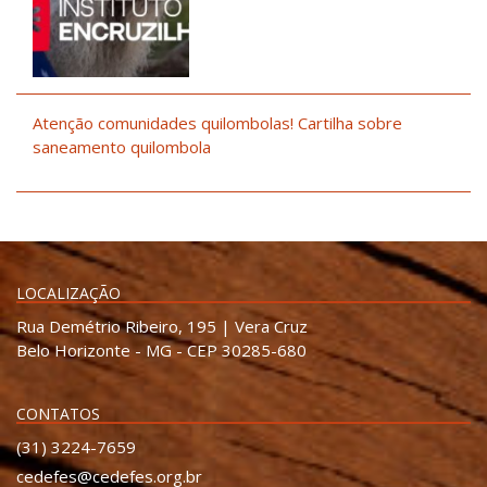
Atenção comunidades quilombolas! Cartilha sobre
saneamento quilombola
LOCALIZAÇÃO
Rua Demétrio Ribeiro, 195 | Vera Cruz
Belo Horizonte - MG - CEP 30285-680
CONTATOS
(31) 3224-7659
cedefes@cedefes.org.br