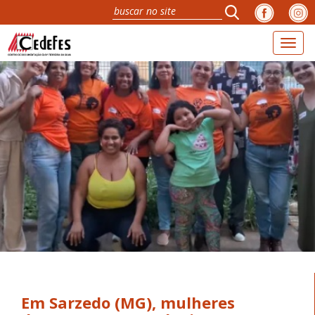
Toggl
navig
Em Sarzedo (MG), mulheres