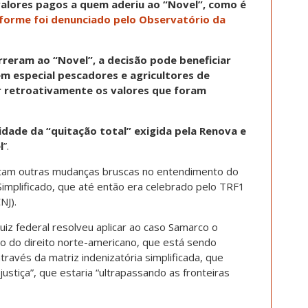
valores pagos a quem aderiu ao “Novel”, como é
forme foi denunciado pelo Observatório da
rreram ao “Novel”, a decisão pode beneficiar
em especial pescadores e agricultores de
r retroativamente os valores que foram
lidade da “quitação total” exigida pela Renova e
l
”.
tam outras mudanças bruscas no entendimento do
implificado, que até então era celebrado pelo TRF1
NJ).
juiz federal resolveu aplicar ao caso Samarco o
do do direito norte-americano, que está sendo
 através da matriz indenizatória simplificada, que
justiça”, que estaria “ultrapassando as fronteiras