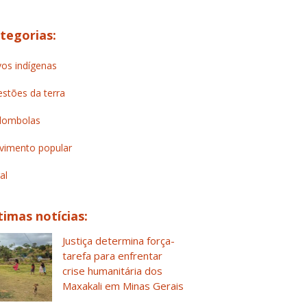
tegorias:
os indígenas
stões da terra
lombolas
imento popular
al
timas notícias:
Justiça determina força-
tarefa para enfrentar
crise humanitária dos
Maxakali em Minas Gerais