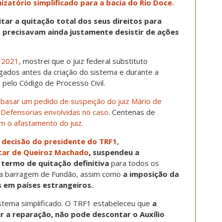
zatório simplificado para a bacia do Rio Doce.
tar a quitação total dos seus direitos para
, precisavam ainda justamente desistir de ações
e 2021
, mostrei que o juiz federal substituto
gados antes da criação do sistema e durante a
elo Código de Processo Civil.
basar um pedido de suspeição do juiz Mário de
e Defensorias envolvidas no caso
. Centenas de
 o afastamento do juiz
.
decisão do presidente do TRF1,
car de Queiroz Machado
,
suspendeu a
 termo de quitação definitiva
para todos os
a barragem de Fundão, assim como
a imposição da
s em países estrangeiros.
istema simplificado. O TRF1 estabeleceu que
a
r a reparação, não pode descontar o Auxílio