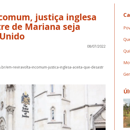
comum, justiça inglesa
Ca
tre de Mariana seja
Pov
 Unido
Que
08/07/2022
Qui
Mov
br/em-reviravolta-incomum-justica-inglesa-aceita-que-desastr
Ger
Úl