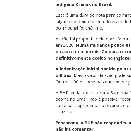
indígena Krenak no Brasil.
Esta é uma dura derrota para as min
julgado no Reino Unido e fizeram de 
do Tribunal foi unânime.
A ação foi proposta pelo escritório 
em 2020.
Numa mudança pouco usual
o caso e deu permissão para recor
definitivamente aceito na Inglater
A indenização inicial pedida pelos 
bilhões.
Mas o valor da ação pode sub
Outras 100 mil pessoas querem se ju
A BHP ainda pode apelar à Suprema C
ocorre no Brasil, não é possível rec
corte para apresentar o recurso, o que
PGMBM.
Procurada, a BHP não respondeu at
não irá comentar.