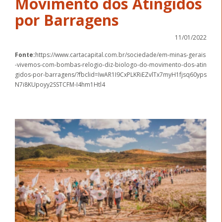
Movimento dos Atingidos
por Barragens
11/01/2022
Fonte:
https://www.cartacapital.com.br/sociedade/em-minas-gerais
-vivemos-com-bombas-relogio-diz-biologo-do-movimento-dos-atin
gidos-por-barragens/?fbclid=IwAR1I9CxPLKRiEZvlTx7myH1fjsq60yps
N7i8KUpoyy2SSTCFM-I4hm1Htl4