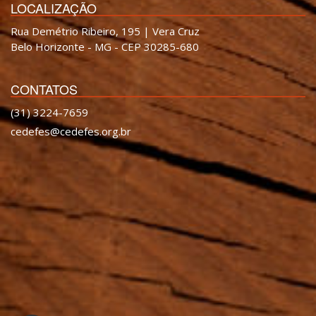
LOCALIZAÇÃO
Rua Demétrio Ribeiro, 195 | Vera Cruz
Belo Horizonte - MG - CEP 30285-680
CONTATOS
(31) 3224-7659
cedefes@cedefes.org.br